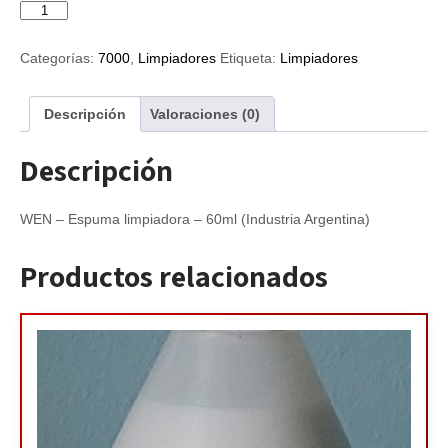
WEN
-
Espuma
Categorías:
7000
,
Limpiadores
Etiqueta:
Limpiadores
limpiadora
60ml
cantidad
Descripción
Valoraciones (0)
Descripción
WEN – Espuma limpiadora – 60ml (Industria Argentina)
Productos relacionados