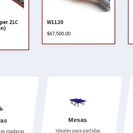
per ZLC
W1120
on)
$
67,500.00
Mesas
ras
Ideales para partidas
ras maderas