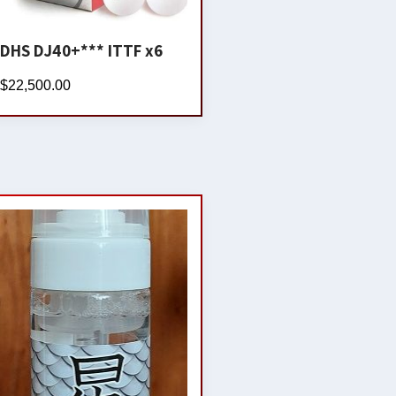
DHS DJ40+*** ITTF x6
$
22,500.00