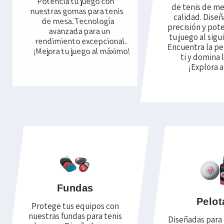
Potencia tu juego con
de tenis de me
nuestras gomas para tenis
calidad. Dise
de mesa. Tecnología
precisión y pote
avanzada para un
tu juego al sigu
rendimiento excepcional.
Encuentra la pe
¡Mejora tu juego al máximo!
ti y domina 
¡Explora a
Fundas
Pelot
Protege tus equipos con
nuestras fundas para tenis
Diseñadas para 