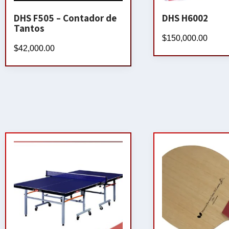
DHS F505 – Contador de
DHS H6002
Tantos
$
150,000.00
$
42,000.00