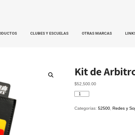
ODUCTOS
CLUBES Y ESCUELAS
OTRAS MARCAS
LINK
Kit de Arbit
$
52,500.00
Kit
de
Arbitro
Categorías:
52500
,
Redes y So
DHS
cantidad