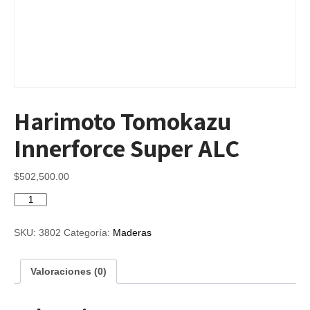
Harimoto Tomokazu
Innerforce Super ALC
$
502,500.00
Harimoto
Tomokazu
Innerforce
SKU:
3802
Categoría:
Maderas
Super
ALC
cantidad
Valoraciones (0)