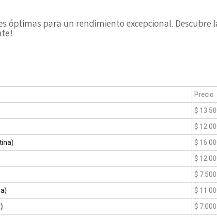
 óptimas para un rendimiento excepcional. Descubre la
te!
Precio
$ 13.5
$ 12.0
tina)
$ 16.0
$ 12.0
$ 7.500
na)
$ 11.0
)
$ 7.000