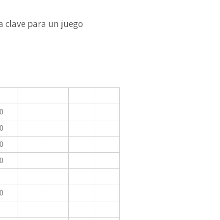
 clave para un juego
00
00
00
00
00