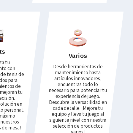
ts
Varios
za tu
Desde herramientas de
nto con
mantenimiento hasta
 de tenis de
artículos innovadores,
dos para
encuentras todo lo
mientos de
necesario para potenciar tu
 mejoran tu
experiencia de juego.
ecisión.
Descubre la versatilidad en
volución en
cada detalle. ¡Mejora tu
o personal.
equipo y lleva tu juego al
 máximo
siguiente nivel con nuestra
 nuestros
selección de productos
s de mesa!
varios!