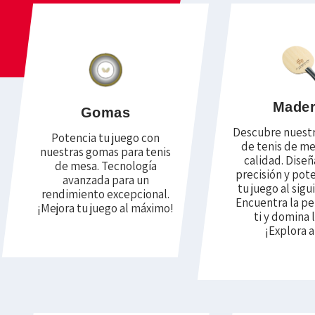
Made
Gomas
Descubre nuest
Potencia tu juego con
de tenis de me
nuestras gomas para tenis
calidad. Dise
de mesa. Tecnología
precisión y pote
avanzada para un
tu juego al sigu
rendimiento excepcional.
Encuentra la pe
¡Mejora tu juego al máximo!
ti y domina 
¡Explora a