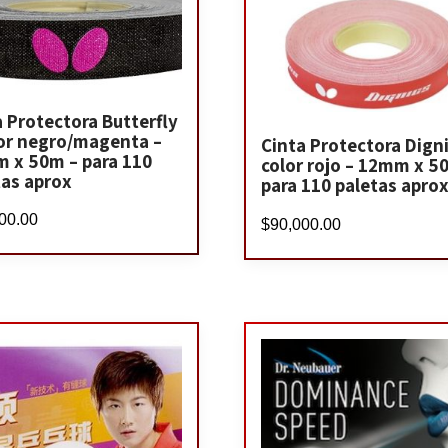
a Protectora Butterfly
lor negro/magenta –
Cinta Protectora Digni
 x 50m – para 110
color rojo – 12mm x 5
tas aprox
para 110 paletas apro
00.00
$
90,000.00