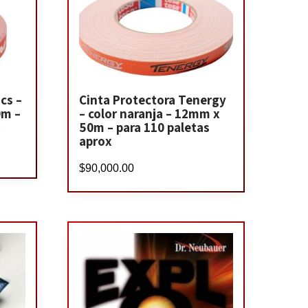
cs –
Cinta Protectora Tenergy
0m –
– color naranja – 12mm x
x
50m – para 110 paletas
aprox
$
90,000.00