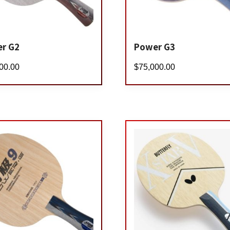
r G2
Power G3
00.00
$
75,000.00