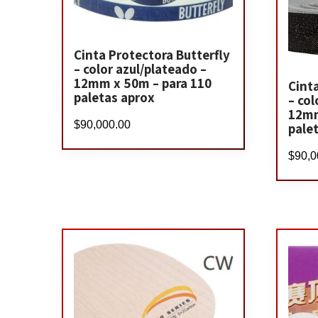
Cinta Protectora Butterfly
– color azul/plateado –
12mm x 50m – para 110
Cint
paletas aprox
– co
12mm
$
90,000.00
pale
$
90,0