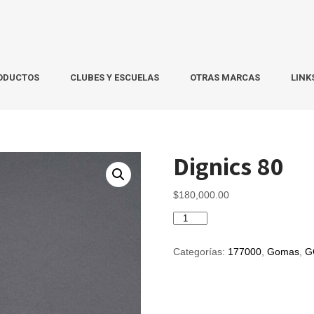
ODUCTOS
CLUBES Y ESCUELAS
OTRAS MARCAS
LINK
Dignics 80
$
180,000.00
Dignics
80
cantidad
Categorías:
177000
,
Gomas
,
G