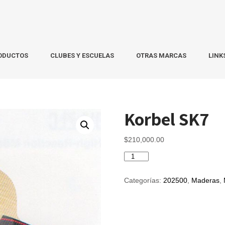
ODUCTOS
CLUBES Y ESCUELAS
OTRAS MARCAS
LINK
Korbel SK7
$
210,000.00
Korbel
SK7
cantidad
Categorías:
202500
,
Maderas
,