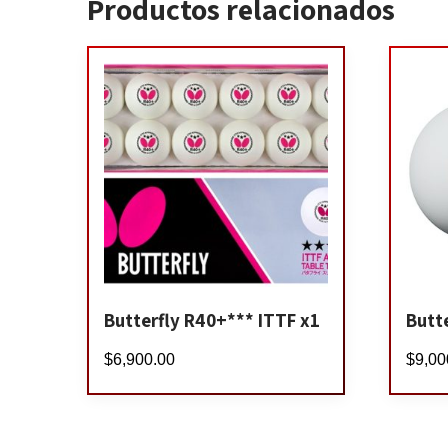
Productos relacionados
Butterfly R40+*** ITTF x1
Butt
$
6,900.00
$
9,00