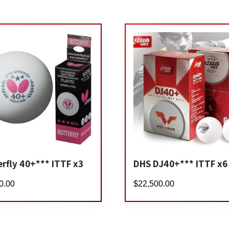
erfly 40+*** ITTF x3
DHS DJ40+*** ITTF x6
0.00
$
22,500.00