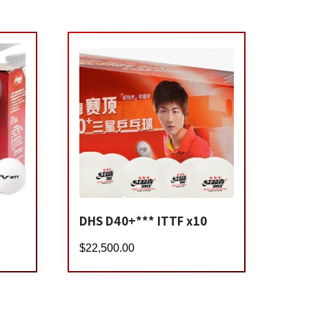
DHS D40+*** ITTF x10
$
22,500.00