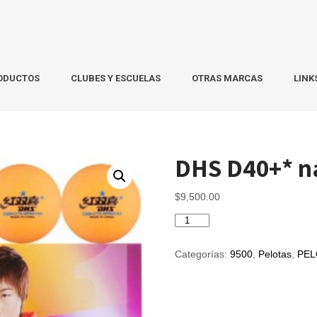
ODUCTOS
CLUBES Y ESCUELAS
OTRAS MARCAS
LINK
DHS D40+* n
$
9,500.00
DHS
D40+*
naranja
Categorías:
9500
,
Pelotas
,
PEL
CTTA
x10
cantidad